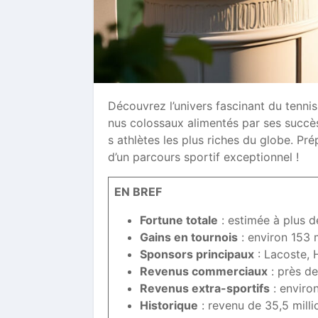
Découvrez l’univers fascinant du tenni
nus colossaux alimentés par ses succès
s athlètes les plus riches du globe. Pr
d’un parcours sportif exceptionnel !
EN BREF
Fortune totale
: estimée à plus d
Gains en tournois
: environ 153 m
Sponsors principaux
: Lacoste, 
Revenus commerciaux
: près de
Revenus extra-sportifs
: environ
Historique
: revenu de 35,5 milli