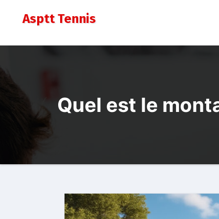
Aller
Asptt Tennis
au
contenu
Quel est le monta