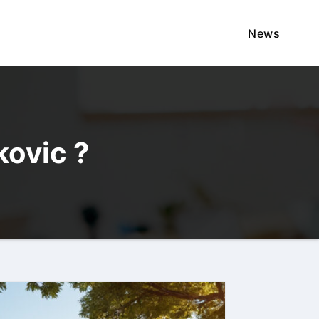
News
kovic ?