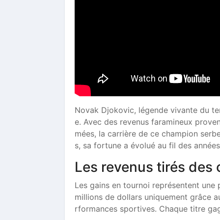
Novak Djokovic, légende vivante du te
e. Avec des revenus faramineux proven
mées, la carrière de ce champion serbe 
s, sa fortune a évolué au fil des anné
Les revenus tirés des
Les gains en tournoi représentent une p
millions de dollars uniquement grâce aux
rformances sportives. Chaque titre ga