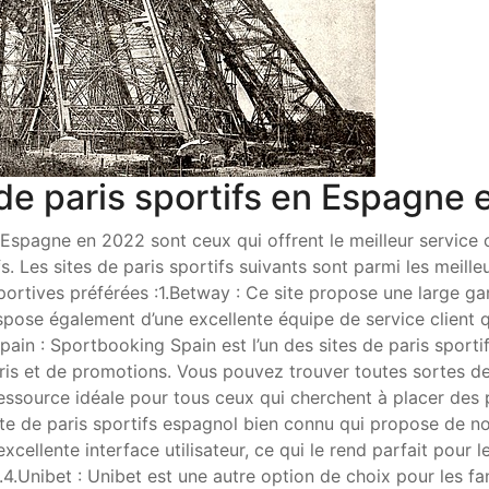
 de paris sportifs en Espagne
 Espagne en 2022 sont ceux qui offrent le meilleur service cl
fs. Les sites de paris sportifs suivants sont parmi les meil
 sportives préférées :1.Betway : Ce site propose une large 
spose également d’une excellente équipe de service client q
ain : Sportbooking Spain est l’un des sites de paris sporti
s et de promotions. Vous pouvez trouver toutes sortes de 
 ressource idéale pour tous ceux qui cherchent à placer des 
site de paris sportifs espagnol bien connu qui propose de 
excellente interface utilisateur, ce qui le rend parfait pour
.4.Unibet : Unibet est une autre option de choix pour les f