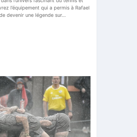
 dans l’univers fascinant du tennis et
rez l’équipement qui a permis à Rafael
de devenir une légende sur…