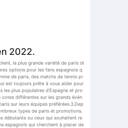
 en 2022.
ient, la plus grande variété de paris di
leures options pour les fans espagnols q
gamme de paris, des matchs de tennis pr
ui est toujours prête à vous aider pour
fs les plus populaires d’Espagne et pro
cotes différentes sur les grands évén
paris sur leurs équipes préférées.3.Dep
nombreux types de paris et promotions.
 les débutants ou ceux qui souhaitent re
ans espagnols qui cherchent à placer de