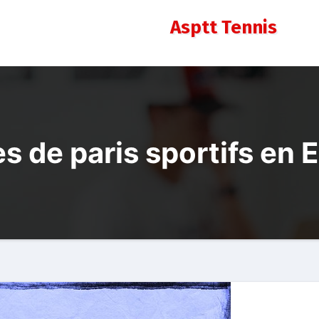
Asptt Tennis
tes de paris sportifs e