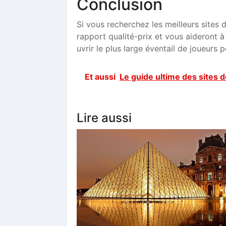
Conclusion
Si vous recherchez les meilleurs sites 
rapport qualité-prix et vous aideront à
uvrir le plus large éventail de joueurs p
Et aussi
Le guide ultime des sites d
Lire aussi