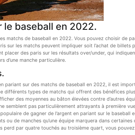
 le baseball en 2022.
r les matchs de baseball en 2022. Vous pouvez choisir de par
ris sur les matchs peuvent impliquer soit l’achat de billets po
 placer des paris sur les résultats over/under, qui indiq
s d’une manche particulière.
s.
en pariant sur des matchs de baseball en 2022, il est impor
te différents types de matchs qui offrent des bénéfices plu
ficher des moyennes au bâton élevées contre d’autres équip
 ne semblent pas particulièrement attrayants à première vue
opulaire de gagner de l’argent en pariant sur le baseball est
ints ou de manches qu’une équipe marquera dans certaines c
s perd par quatre touchés au troisième quart, vous pouvez 