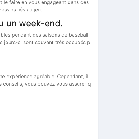
nt le faire en vous engageant dans des
ssins liés au jeu.
ou un week-end.
nibles pendant des saisons de baseball
s jours-ci sont souvent très occupés p
une expérience agréable. Cependant, il
es conseils, vous pouvez vous assurer q