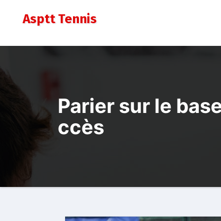
Aller
Asptt Tennis
au
contenu
Parier sur le bas
ccès