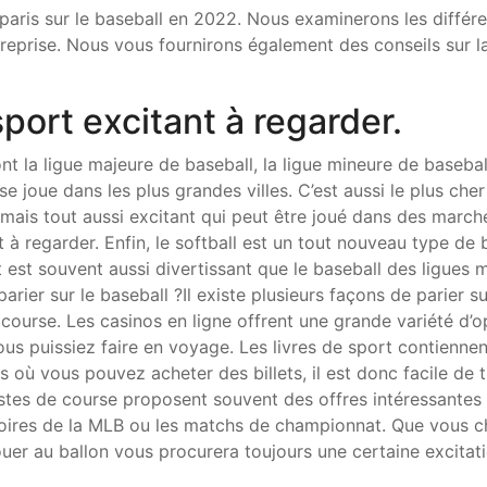
paris sur le baseball en 2022. Nous examinerons les différe
reprise. Nous vous fournirons également des conseils sur l
port excitant à regarder.
ont la ligue majeure de baseball, la ligue mineure de baseball
se joue dans les plus grandes villes. C’est aussi le plus che
mais tout aussi excitant qui peut être joué dans des marché
nt à regarder. Enfin, le softball est un tout nouveau type 
n et est souvent aussi divertissant que le baseball des ligues
ier sur le baseball ?Il existe plusieurs façons de parier su
de course. Les casinos en ligne offrent une grande variété d’o
 vous puissiez faire en voyage. Les livres de sport contienne
ts où vous pouvez acheter des billets, il est donc facile de
istes de course proposent souvent des offres intéressantes 
toires de la MLB ou les matchs de championnat. Que vous cho
ouer au ballon vous procurera toujours une certaine excitat