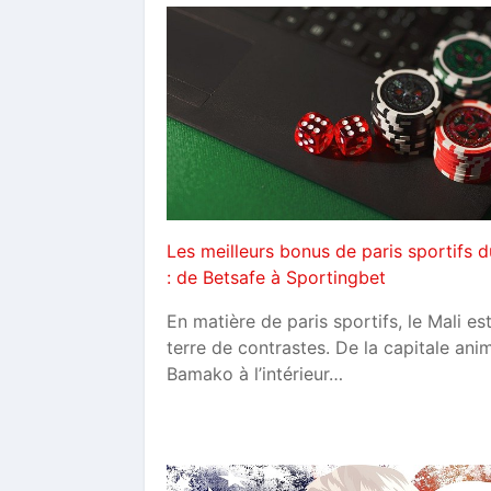
Les meilleurs bonus de paris sportifs d
: de Betsafe à Sportingbet
En matière de paris sportifs, le Mali es
terre de contrastes. De la capitale ani
Bamako à l’intérieur…