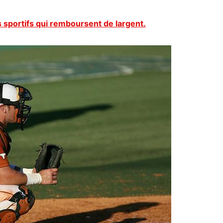
s sportifs qui remboursent de largent.