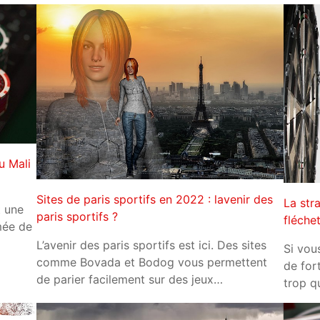
u Mali
Sites de paris sportifs en 2022 : lavenir des
La stra
t une
paris sportifs ?
fléche
mée de
L’avenir des paris sportifs est ici. Des sites
Si vous
comme Bovada et Bodog vous permettent
de for
de parier facilement sur des jeux…
trop q