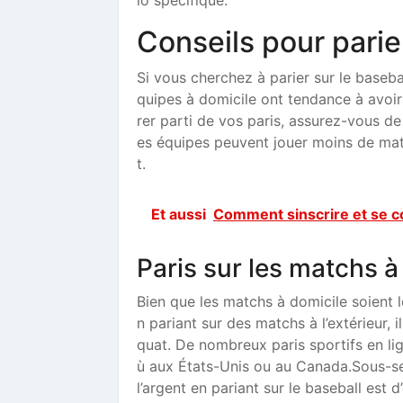
io spécifique.
Conseils pour parie
Si vous cherchez à parier sur le baseba
quipes à domicile ont tendance à avoir
rer parti de vos paris, assurez-vous d
es équipes peuvent jouer moins de matc
t.
Et aussi
Comment sinscrire et se c
Paris sur les matchs à 
Bien que les matchs à domicile soient le
n pariant sur des matchs à l’extérieur,
quat. De nombreux paris sportifs en li
ù aux États-Unis ou au Canada.Sous-se
l’argent en pariant sur le baseball es