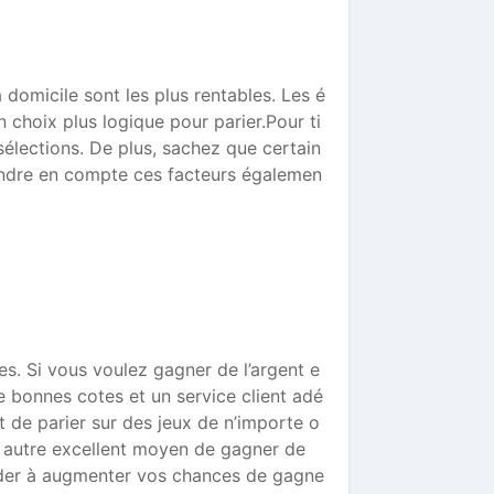
 domicile sont les plus rentables. Les é
choix plus logique pour parier.Pour ti
sélections. De plus, sachez que certain
rendre en compte ces facteurs égalemen
tes. Si vous voulez gagner de l’argent e
e bonnes cotes et un service client adé
 de parier sur des jeux de n’importe o
 autre excellent moyen de gagner de
aider à augmenter vos chances de gagne