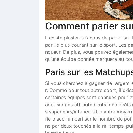
Comment parier sur
Il existe plusieurs façons de parier su
pari le plus courant sur le sport. Les pa
nqueur. De plus, vous pouvez également
qu’une équipe donnée marquera au cour
Paris sur les Matchup
Si vous cherchez à gagner de l’argent 
r. Comme pour tout autre sport, il exis
certaines équipes sont connues pour af
arier sur ces affrontements même s’ils
s supérieurs/inférieurs.Un autre moyen p
fie placer un pari sur le nombre de po
ne par deux touchés à la mi-temps, pui