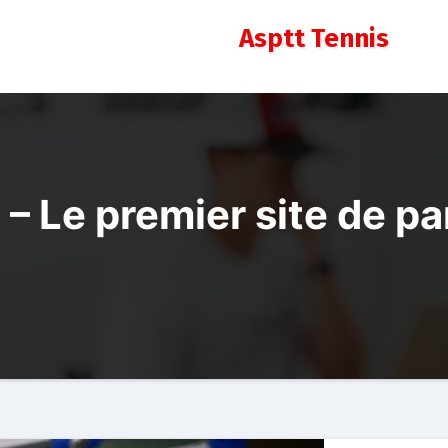
Asptt Tennis
– Le premier site de par