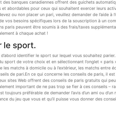
rt des banques canadiennes offrent des guichets automatiq
es et abordables pour ceux qui souhaitent exercer leurs activ
devez ou non placer un pari, veuillez demander de l’aide à l
 de vos besoins spécifiques lors de la souscription à un com
ins paris peuvent être soumis à des frais/taxes supplémenta
alement à chaque achat !
le sport.
 d’abord identifier le sport sur lequel vous souhaitez parie
du sport de votre choix et en sélectionnant l’onglet « paris 
e les matchs à domicile ou à l’extérieur, les matchs entre é
eils de pari.En ce qui concerne les conseils de paris, il e
ux sites Web offrent des conseils de paris gratuits qui peu
galement important de ne pas trop se fier à ces conseils – r
st toujours préférable de demander l’avis d’un ami ou d’un m
ance du jeu que vous et qu’il puisse vous donner des conseil