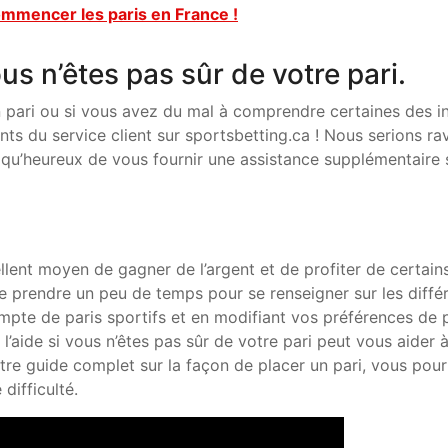
ommencer les paris en France !
us n’êtes pas sûr de votre pari.
pari ou si vous avez du mal à comprendre certaines des in
nts du service client sur sportsbetting.ca ! Nous serions r
s qu’heureux de vous fournir une assistance supplémentaire
ellent moyen de gagner de l’argent et de profiter de certai
prendre un peu de temps pour se renseigner sur les différen
mpte de paris sportifs et en modifiant vos préférences de p
l’aide si vous n’êtes pas sûr de votre pari peut vous aider 
re guide complet sur la façon de placer un pari, vous pourr
difficulté.