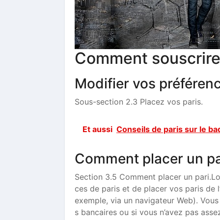
Comment souscrire 
Modifier vos préférenc
Sous-section 2.3 Placez vos paris.
Et aussi
Conseils de paris sur le 
Comment placer un pa
Section 3.5 Comment placer un pari.Lor
ces de paris et de placer vos paris de l
exemple, via un navigateur Web). Vous 
s bancaires ou si vous n’avez pas assez