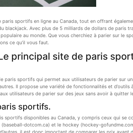
e paris sportifs en ligne au Canada, tout en offrant égaleme
u blackjack. Avec plus de 5 milliards de dollars de paris t
lus populaire au monde. Que vous cherchiez à parier sur le 
ns ce qu’il vous faut.
e principal site de paris sport
e paris sportifs qui permet aux utilisateurs de parier sur 
’autres. Il propose une variété de fonctionnalités et d’outils 
ux utilisateurs de parier sur des jeux sans avoir à quitter l
aris sportifs.
aris sportifs disponibles au Canada, y compris ceux qui se 
l (baseball-dotcom.ca) et le hockey (hockey-gofundme.com)
’autres, il est donc important de comparer les prix avant 