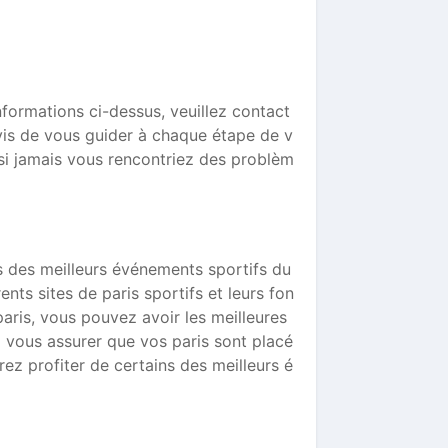
formations ci-dessus, veuillez contact
avis de vous guider à chaque étape de v
 si jamais vous rencontriez des problèm
ns des meilleurs événements sportifs du
ts sites de paris sportifs et leurs fon
aris, vous pouvez avoir les meilleures
à vous assurer que vos paris sont placé
ez profiter de certains des meilleurs é