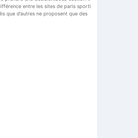
différence entre les sites de paris sporti
ndis que d’autres ne proposent que des