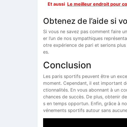
Et aussi
Le meilleur endroit pour c
Obtenez de l’aide si vo
Si vous ne savez pas comment faire un 
er l’un de nos sympathiques représenta
otre expérience de pari et serions plu
es.
Conclusion
Les paris sportifs peuvent être un exc
moment. Cependant, il est important de 
ctionnalités. En vous abonnant à un co
chances de succès. De plus, obtenir de 
s en temps opportun. Enfin, grâce à not
vénements sportifs autour sans aucune 