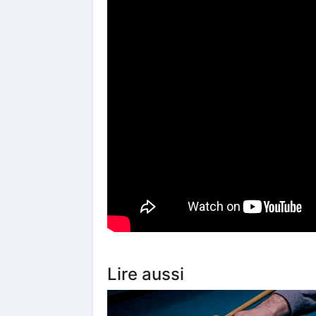
Lire aussi