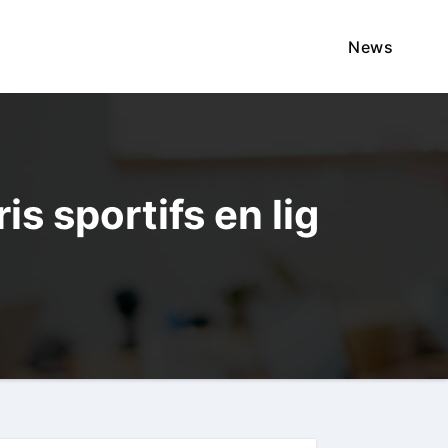
News
is sportifs en lig