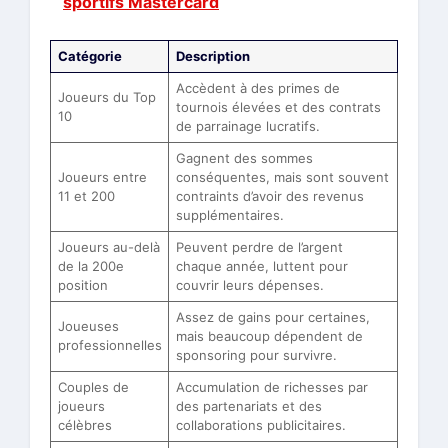
sportifs Mastercard
Catégorie
Description
Accèdent à des primes de
Joueurs du Top
tournois élevées et des contrats
10
de parrainage lucratifs.
Gagnent des sommes
Joueurs entre
conséquentes, mais sont souvent
11 et 200
contraints d’avoir des revenus
supplémentaires.
Joueurs au-delà
Peuvent perdre de l’argent
de la 200e
chaque année, luttent pour
position
couvrir leurs dépenses.
Assez de gains pour certaines,
Joueuses
mais beaucoup dépendent de
professionnelles
sponsoring pour survivre.
Couples de
Accumulation de richesses par
joueurs
des partenariats et des
célèbres
collaborations publicitaires.