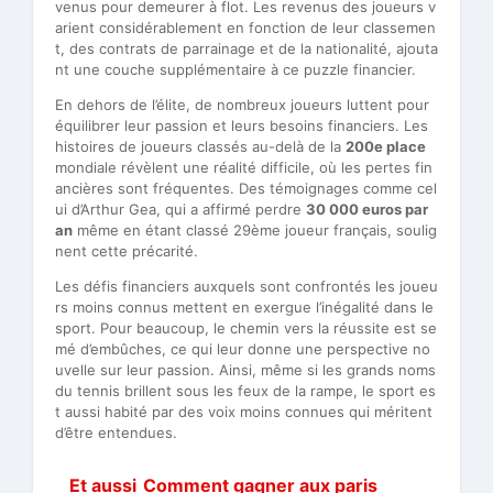
venus pour demeurer à flot. Les revenus des joueurs v
arient considérablement en fonction de leur classemen
t, des contrats de parrainage et de la nationalité, ajouta
nt une couche supplémentaire à ce puzzle financier.
En dehors de l’élite, de nombreux joueurs luttent pour
équilibrer leur passion et leurs besoins financiers. Les
histoires de joueurs classés au-delà de la
200e place
mondiale révèlent une réalité difficile, où les pertes fin
ancières sont fréquentes. Des témoignages comme cel
ui d’Arthur Gea, qui a affirmé perdre
30 000 euros par
an
même en étant classé 29ème joueur français, soulig
nent cette précarité.
Les défis financiers auxquels sont confrontés les joueu
rs moins connus mettent en exergue l’inégalité dans le
sport. Pour beaucoup, le chemin vers la réussite est se
mé d’embûches, ce qui leur donne une perspective no
uvelle sur leur passion. Ainsi, même si les grands noms
du tennis brillent sous les feux de la rampe, le sport es
t aussi habité par des voix moins connues qui méritent
d’être entendues.
Et aussi
Comment gagner aux paris