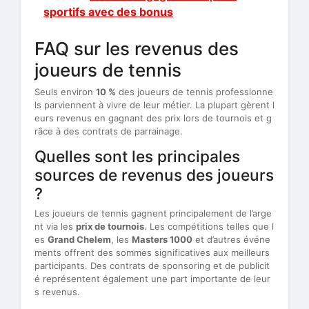
sportifs avec des bonus
FAQ sur les revenus des
joueurs de tennis
Seuls environ
10 %
des joueurs de tennis professionne
ls parviennent à vivre de leur métier. La plupart gèrent l
eurs revenus en gagnant des prix lors de tournois et g
râce à des contrats de parrainage.
Quelles sont les principales
sources de revenus des joueurs
?
Les joueurs de tennis gagnent principalement de l’arge
nt via les
prix de tournois
. Les compétitions telles que l
es
Grand Chelem
, les
Masters 1000
et d’autres événe
ments offrent des sommes significatives aux meilleurs
participants. Des contrats de sponsoring et de publicit
é représentent également une part importante de leur
s revenus.