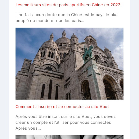
Les meilleurs sites de paris sportifs en Chine en 2022
Il ne fait aucun doute que la Chine est le pays le plus
peuplé du monde et que les paris…
Comment sinscrire et se connecter au site Vbet
Après vous être inscrit sur le site Vbet, vous devez
créer un compte et l’utiliser pour vous connecter.
Après vous…