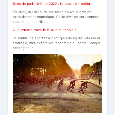
Sites de paris NHL en 2022 : la nouvelle frontière
En 2022, la LNH aura une toute nouvelle division
exclusivement numérique. Cette division sera connue
sous le nom de NHL…
Quel muscle travaille le plus au tennis ?
Le tennis, ce sport fascinant qui allie agilité, vitesse et
stratégie, met à l’épreuve l’ensemble du corps. Chaque
échange sur…