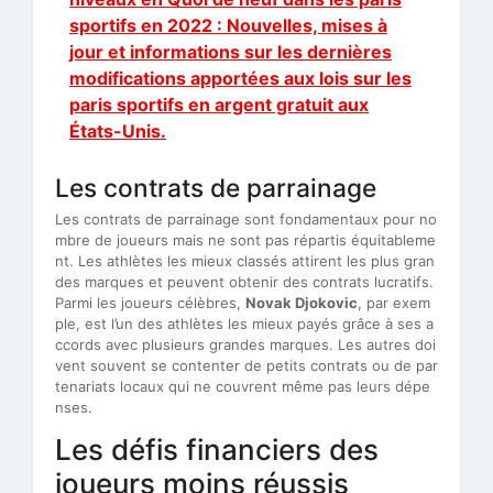
sportifs en 2022 : Nouvelles, mises à
jour et informations sur les dernières
modifications apportées aux lois sur les
paris sportifs en argent gratuit aux
États-Unis.
Les contrats de parrainage
Les contrats de parrainage sont fondamentaux pour no
mbre de joueurs mais ne sont pas répartis équitableme
nt. Les athlètes les mieux classés attirent les plus gran
des marques et peuvent obtenir des contrats lucratifs.
Parmi les joueurs célèbres,
Novak Djokovic
, par exem
ple, est l’un des athlètes les mieux payés grâce à ses a
ccords avec plusieurs grandes marques. Les autres doi
vent souvent se contenter de petits contrats ou de par
tenariats locaux qui ne couvrent même pas leurs dépe
nses.
Les défis financiers des
joueurs moins réussis