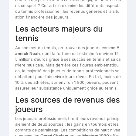
ns ce sport ? Cet article examine les différents aspects
du tennis professionnel, les revenus générés et la situ
ation financière des joueurs.
Les acteurs majeurs du
tennis
Au sommet du tennis, on trouve des joueurs comme
Y
annick Noah
, dont la fortune est estimée à environ 12
5 millions d’euros grâce à ses succès en tennis et sa ca
rrière musicale. Mais derrière ces figures emblématiqu
es, la majorité des joueurs de tennis professionnels se
débattent pour faire vivre leurs rêves. En fait, moins de
10 % des athlètes, sur environ 1 800 joueurs, peuvent
assurer leur subsistance uniquement grâce au tennis.
Les sources de revenus des
joueurs
Les joueurs professionnels tirent leurs revenus princip
alement de deux sources : les gains en tournois et les
contrats de parrainage. Les compétitions de haut nivea
u comme les
Grand Chelem
ou les
Masters 1000
offre