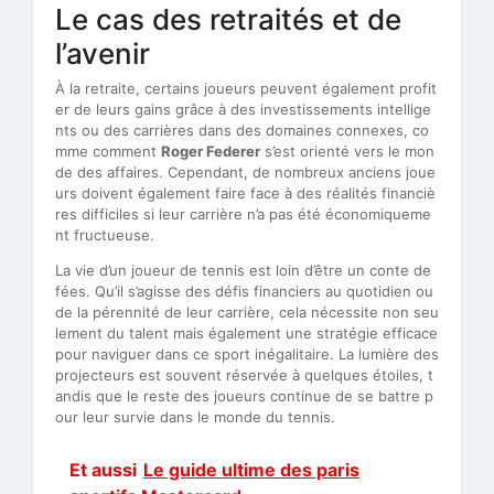
Le cas des retraités et de
l’avenir
À la retraite, certains joueurs peuvent également profit
er de leurs gains grâce à des investissements intellige
nts ou des carrières dans des domaines connexes, co
mme comment
Roger Federer
s’est orienté vers le mon
de des affaires. Cependant, de nombreux anciens joue
urs doivent également faire face à des réalités financiè
res difficiles si leur carrière n’a pas été économiqueme
nt fructueuse.
La vie d’un joueur de tennis est loin d’être un conte de
fées. Qu’il s’agisse des défis financiers au quotidien ou
de la pérennité de leur carrière, cela nécessite non seu
lement du talent mais également une stratégie efficace
pour naviguer dans ce sport inégalitaire. La lumière des
projecteurs est souvent réservée à quelques étoiles, t
andis que le reste des joueurs continue de se battre p
our leur survie dans le monde du tennis.
Et aussi
Le guide ultime des paris