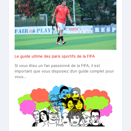
Le guide ultime des paris sportifs de la FIFA
Si vous êtes un fan passionné de la FIFA, il est
important que vous disposiez d’un guide complet pour
vous…