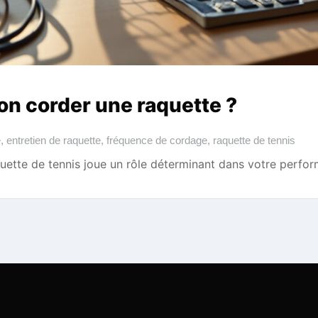
on corder une raquette ?
e
,
entretien de raquette
,
fréquence de cordage
,
raquette de tennis
uette de tennis joue un rôle déterminant dans votre perfor