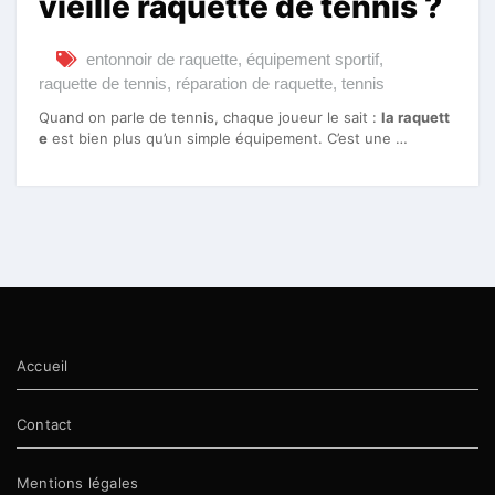
vieille raquette de tennis ?
entonnoir de raquette
,
équipement sportif
,
raquette de tennis
,
réparation de raquette
,
tennis
Quand on parle de tennis, chaque joueur le sait :
la raquett
e
est bien plus qu’un simple équipement. C’est une …
Accueil
Contact
Mentions légales