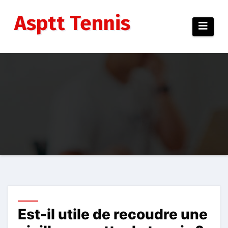
Aller
au
Asptt Tennis
contenu
Est-il utile de recoudre une