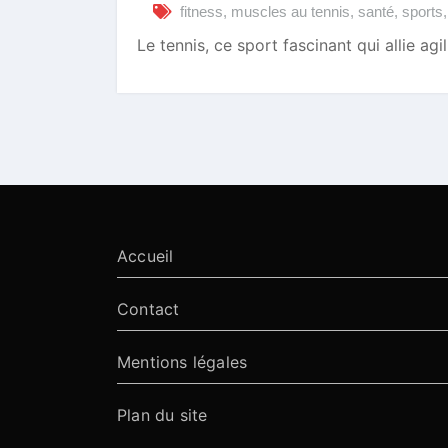
fitness
,
muscles au tennis
,
santé
,
sports
Le tennis, ce sport fascinant qui allie ag
Accueil
Contact
Mentions légales
Plan du site