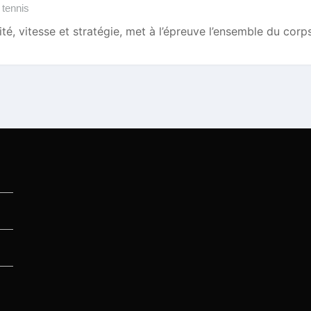
,
tennis
ilité, vitesse et stratégie, met à l’épreuve l’ensemble du c