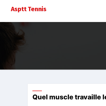
Aller
Asptt Tennis
au
contenu
Quel muscle travaille l