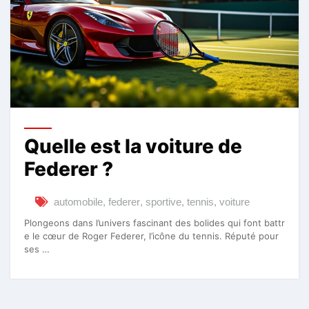
Quelle est la voiture de
Federer ?
automobile
,
federer
,
sportive
,
tennis
,
voiture
Plongeons dans l’univers fascinant des bolides qui font battr
e le cœur de Roger Federer, l’icône du tennis. Réputé pour
ses …