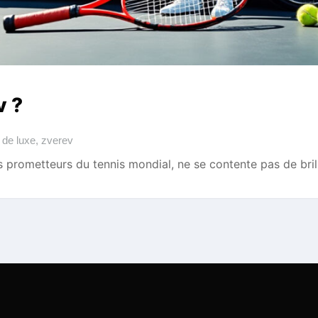
v ?
 de luxe
,
zverev
us prometteurs du tennis mondial, ne se contente pas de brill