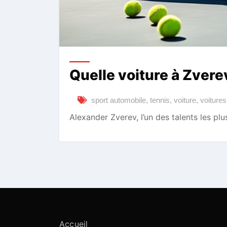
Quelle voiture à Zvere
sport automobile
,
tennis
,
voiture
,
voitures
Alexander Zverev, l’un des talents les pl
Accueil