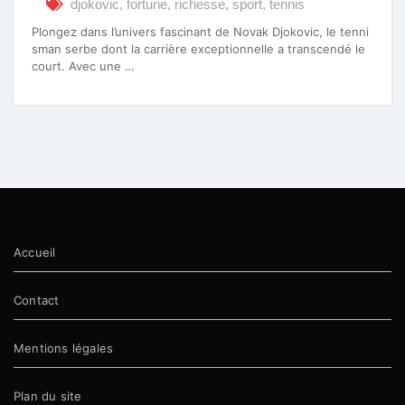
djokovic
,
fortune
,
richesse
,
sport
,
tennis
Plongez dans l’univers fascinant de Novak Djokovic, le tenni
sman serbe dont la carrière exceptionnelle a transcendé le
court. Avec une …
Accueil
Contact
Mentions légales
Plan du site