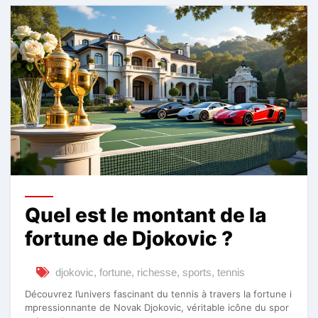
Quel est le montant de la
fortune de Djokovic ?
djokovic
,
fortune
,
richesse
,
sports
,
tennis
Découvrez l’univers fascinant du tennis à travers la fortune i
mpressionnante de Novak Djokovic, véritable icône du spor