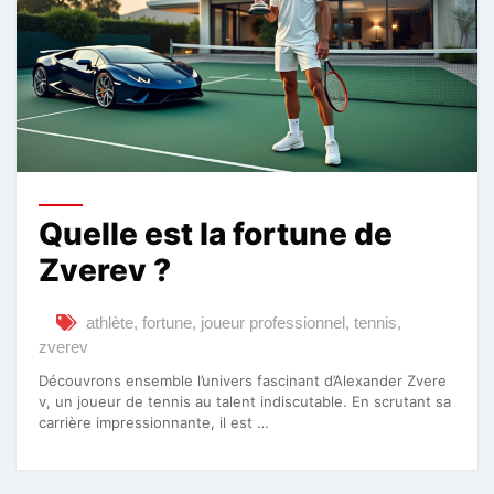
Quelle est la fortune de
Zverev ?
athlète
,
fortune
,
joueur professionnel
,
tennis
,
zverev
Découvrons ensemble l’univers fascinant d’Alexander Zvere
v, un joueur de tennis au talent indiscutable. En scrutant sa
carrière impressionnante, il est …